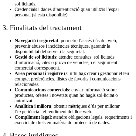
sol·licituds.
Credencials i dades d’autenticació quan utilitzis l’espai
personal (si està disponible).
3. Finalitats del tractament
Navegació i seguretat
: permetre l’accés i ús del web,
prevenir abusos i incidències tècniques, garantir la
disponibilitat del servei i la seguretat.
Gestió de sol·licituds
: atendre consultes, sol·licituds
d’informació, cites o prova de vehicles, i el seguiment
comercial corresponent.
Àrea personal i registre
(si n’hi ha): crear i gestionar el teu
compte, preferències, llistes de favorits i comunicacions
relacionades.
Comunicacions comercials
: enviar informació sobre
productes, ofertes i novetats quan ho hagis sol·licitat o
autoritzat.
Analítica i millora
: obtenir mètriques d’ús per millorar
l’experiència i el rendiment del lloc web.
Compliment legal
: atendre obligacions legals, requeriments i
exercici de drets en matèria de protecció de dades.
4. Bases jurídiques