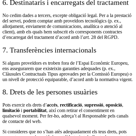
6. Destinataris i encarregats del tractament
No cedim dades a tercers, excepte obligació legal. Per a la prestació
del servei, podem comptar amb proveïdors tecnològics (p. ex.,
allotjament, enviament de comunicacions, analítica o atenció al
client), amb els quals hem subscrit els corresponents contractes
d’encarregat del tractament d’acord amb l’
art.
28 del RGPD.
7. Transferències internacionals
Si alguns proveïdors es troben fora de l’Espai Econòmic Europeu,
ens assegurarem que existeixin garanties adequades (p. ex.,
Clàusules Contractuals Tipus aprovades per la Comissió Europea) o
un nivell de protecció equiparable, d’acord amb la normativa vigent.
8. Drets de les persones usuàries
Pots exercir els drets d’
accés
,
rectificació
,
supressió
,
oposició
,
limitació
i
portabilitat
, així com retirar el consentiment en
qualsevol moment. Per fer-ho, adreça’t al Responsable pels canals
de contacte del web.
Si consideres que no s’han atès adequadament els teus drets, pots