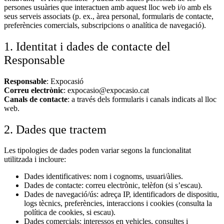
persones usuàries que interactuen amb aquest lloc web i/o amb els
seus serveis associats (p. ex., àrea personal, formularis de contacte,
preferències comercials, subscripcions o analítica de navegació).
1. Identitat i dades de contacte del
Responsable
Responsable
: Expocasió
Correu electrònic
: expocasio@expocasio.cat
Canals de contacte
: a través dels formularis i canals indicats al lloc
web.
2. Dades que tractem
Les tipologies de dades poden variar segons la funcionalitat
utilitzada i incloure:
Dades identificatives: nom i cognoms, usuari/àlies.
Dades de contacte: correu electrònic, telèfon (si s’escau).
Dades de navegació/ús: adreça IP, identificadors de dispositiu,
logs tècnics, preferències, interaccions i cookies (consulta la
política de cookies, si escau).
Dades comercials: interessos en vehicles, consultes i