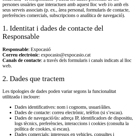
persones usuàries que interactuen amb aquest lloc web i/o amb els
seus serveis associats (p. ex., àrea personal, formularis de contacte,
preferències comercials, subscripcions o analítica de navegació).
1. Identitat i dades de contacte del
Responsable
Responsable
: Expocasió
Correu electrònic
: expocasio@expocasio.cat
Canals de contacte
: a través dels formularis i canals indicats al lloc
web.
2. Dades que tractem
Les tipologies de dades poden variar segons la funcionalitat
utilitzada i incloure:
Dades identificatives: nom i cognoms, usuari/àlies.
Dades de contacte: correu electrònic, telèfon (si s’escau).
Dades de navegació/ús: adreça IP, identificadors de dispositiu,
logs tècnics, preferències, interaccions i cookies (consulta la
política de cookies, si escau).
Dades comercials: interessos en vehicles, consultes i