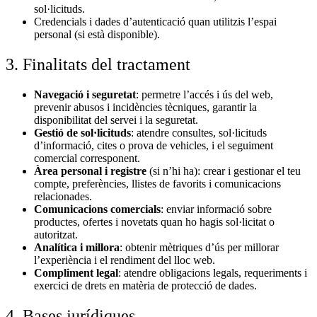
sol·licituds.
Credencials i dades d’autenticació quan utilitzis l’espai
personal (si està disponible).
3. Finalitats del tractament
Navegació i seguretat
: permetre l’accés i ús del web,
prevenir abusos i incidències tècniques, garantir la
disponibilitat del servei i la seguretat.
Gestió de sol·licituds
: atendre consultes, sol·licituds
d’informació, cites o prova de vehicles, i el seguiment
comercial corresponent.
Àrea personal i registre
(si n’hi ha): crear i gestionar el teu
compte, preferències, llistes de favorits i comunicacions
relacionades.
Comunicacions comercials
: enviar informació sobre
productes, ofertes i novetats quan ho hagis sol·licitat o
autoritzat.
Analítica i millora
: obtenir mètriques d’ús per millorar
l’experiència i el rendiment del lloc web.
Compliment legal
: atendre obligacions legals, requeriments i
exercici de drets en matèria de protecció de dades.
4. Bases jurídiques