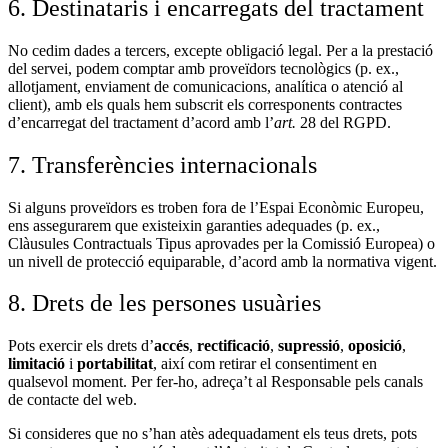
6. Destinataris i encarregats del tractament
No cedim dades a tercers, excepte obligació legal. Per a la prestació
del servei, podem comptar amb proveïdors tecnològics (p. ex.,
allotjament, enviament de comunicacions, analítica o atenció al
client), amb els quals hem subscrit els corresponents contractes
d’encarregat del tractament d’acord amb l’
art.
28 del RGPD.
7. Transferències internacionals
Si alguns proveïdors es troben fora de l’Espai Econòmic Europeu,
ens assegurarem que existeixin garanties adequades (p. ex.,
Clàusules Contractuals Tipus aprovades per la Comissió Europea) o
un nivell de protecció equiparable, d’acord amb la normativa vigent.
8. Drets de les persones usuàries
Pots exercir els drets d’
accés
,
rectificació
,
supressió
,
oposició
,
limitació
i
portabilitat
, així com retirar el consentiment en
qualsevol moment. Per fer-ho, adreça’t al Responsable pels canals
de contacte del web.
Si consideres que no s’han atès adequadament els teus drets, pots