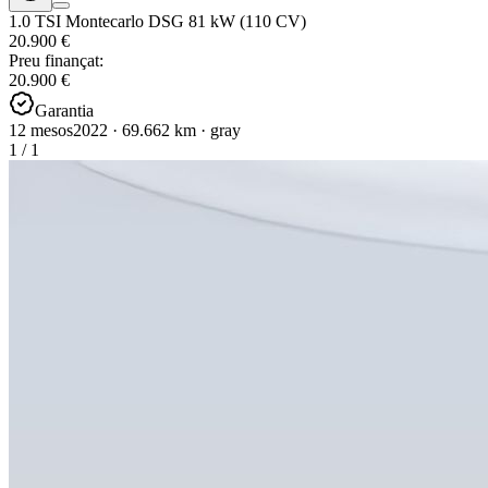
1.0 TSI Montecarlo DSG 81 kW (110 CV)
20.900 €
Preu finançat:
20.900 €
Garantia
12 mesos
2022
·
69.662
km
·
gray
1
/
1