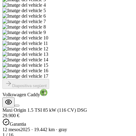
Diapositiva següent
Volkswagen Caddy
Maxi Origin 1.5 TSI 85 kW (116 CV) DSG
29.900 €
Garantia
12 mesos
2025
·
19.442
km
·
gray
1
/
16