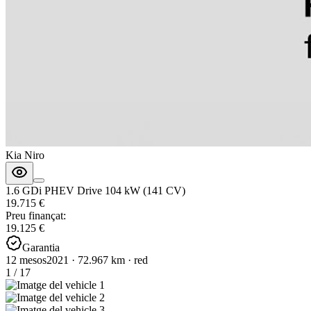
Kia Niro
1.6 GDi PHEV Drive 104 kW (141 CV)
19.715 €
Preu finançat:
19.125 €
Garantia
12 mesos
2021
·
72.967
km
·
red
1
/
17