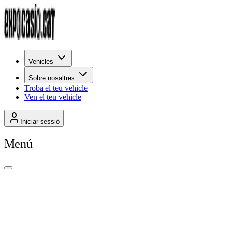
Vehicles
Sobre nosaltres
Troba el teu vehicle
Ven el teu vehicle
Iniciar sessió
Menú
+
0
Per rellevància