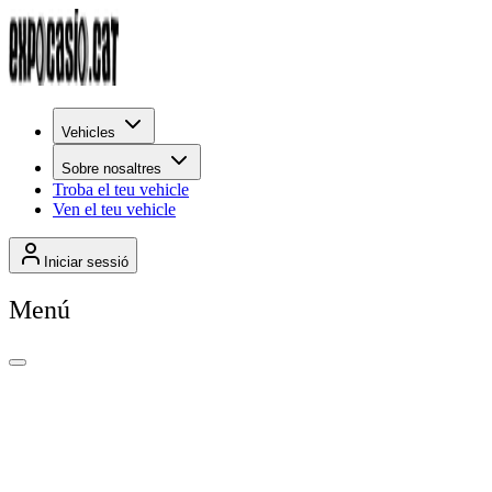
Vehicles
Sobre nosaltres
Troba el teu vehicle
Ven el teu vehicle
Iniciar sessió
Menú
+
7
Per rellevància