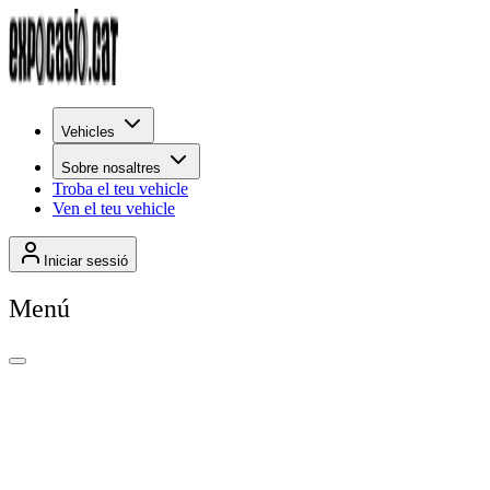
Vehicles
Sobre nosaltres
Troba el teu vehicle
Ven el teu vehicle
Iniciar sessió
Menú
+
0
Per rellevància