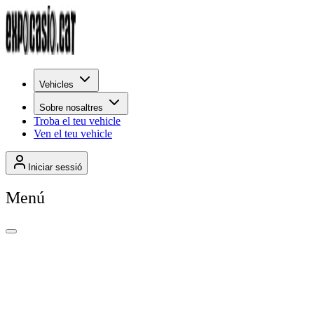
Vehicles
Sobre nosaltres
Troba el teu vehicle
Ven el teu vehicle
Iniciar sessió
Menú
+
270
Per rellevància