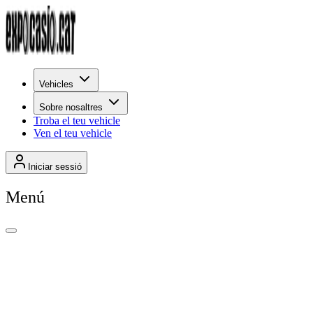
Vehicles
Sobre nosaltres
Troba el teu vehicle
Ven el teu vehicle
Iniciar sessió
Menú
+
270
Per rellevància