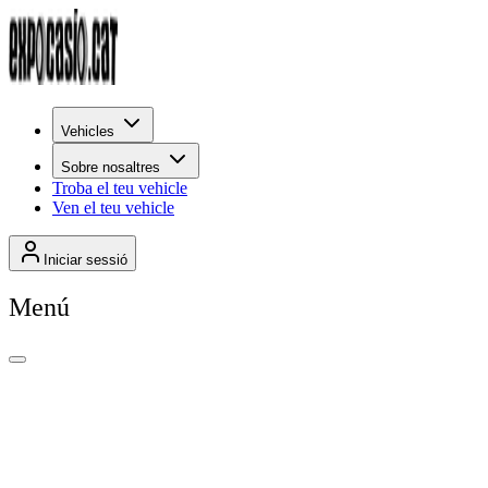
Vehicles
Sobre nosaltres
Troba el teu vehicle
Ven el teu vehicle
Iniciar sessió
Menú
+
1.026
Per rellevància